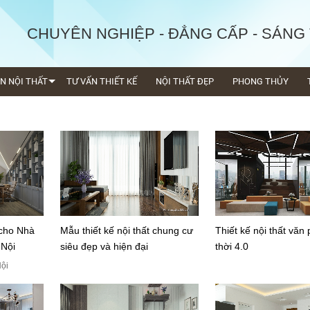
CHUYÊN NGHIỆP - ĐẲNG CẤP - SÁNG
ỆN NỘI THẤT
TƯ VẤN THIẾT KẾ
NỘI THẤT ĐẸP
PHONG THỦY
 cho Nhà
Mẫu thiết kế nội thất chung cư
Thiết kế nội thất văn
 Nội
siêu đẹp và hiện đại
thời 4.0
Nội