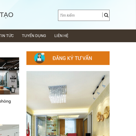
 TẠO
TIN TỨC
TUYỂN DỤNG
LIÊN HỆ
 phòng