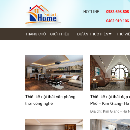
HOTLINE:
0982.698.808
0462.919.106
TRANG CHỦ
GIỚI THIỆU
DỰ ÁN THỰC HIỆN
THƯ VI
Thiết kế nội thất văn phòng
Thiết kế nội thất đẹp
thời công nghệ
Phố – Kim Giang- Hà
Địa chỉ: Kim Giang - Hà 