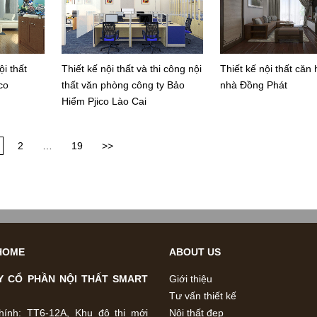
ội thất
Thiết kế nội thất và thi công nội
Thiết kế nội thất căn
co
thất văn phòng công ty Bảo
nhà Đồng Phát
Hiểm Pjico Lào Cai
2
…
19
>>
HOME
ABOUT US
Y CỔ PHẦN NỘI THẤT SMART
Giới thiệu
Tư vấn thiết kế
hính: TT6-12A, Khu đô thị mới
Nội thất đẹp