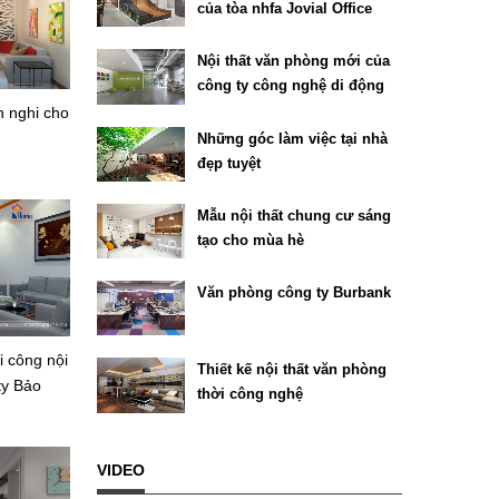
của tòa nhfa Jovial Office
Building tại Texas
Nội thất văn phòng mới của
công ty công nghệ di động
Chartboost
n nghi cho
Những góc làm việc tại nhà
đẹp tuyệt
Mẫu nội thất chung cư sáng
tạo cho mùa hè
Văn phòng công ty Burbank
hi công nội
Thiết kế nội thất văn phòng
ty Bảo
thời công nghệ
VIDEO