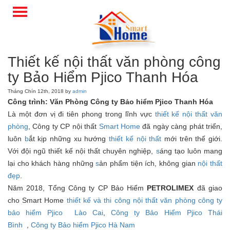
Thiết kế nội thất văn phòng công
ty Bảo Hiểm Pjico Thanh Hóa
Tháng Chín 12th, 2018 by
admin
Công trình: Văn Phòng Công ty Bảo hiểm Pjico Thanh Hóa
Là một đơn vị đi tiên phong trong lĩnh vực
thiết kế nội thất văn
phòng
, Công ty CP nội thất
Smart Home
đã ngày càng phát triển,
luôn
b
ắt kịp những xu hướng
thiết kế nội thất
mới trên thế giới.
Với đội ngũ thiết kế nội thất chuyên nghiệp,
s
áng tạo luôn mang
lại cho khách hàng những
s
ản phẩm tiện ích, không gian
nội thất
đẹp
.
Năm 2018, Tổng Công ty CP Bảo Hiểm
PETROLIMEX
đã giao
cho Smart Home
thiết kế và thi công nội thất văn phòng công ty
bảo hiểm Pjico Lào Cai
,
Công ty Bảo Hiểm Pjico Thái
Bình
,
Công ty Bảo hiểm Pjico Hà Nam