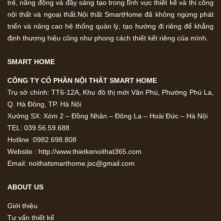
trẻ, năng động và đầy sáng tạo trong lĩnh vực thiết kế và thi công
nội thất và ngoại thất.Nội thất SmartHome đã không ngừng phát
triển và nâng cao hệ thống quản lý, tạo hướng đi riêng để khẳng
định thương hiệu cũng như phong cách thiết kết riêng của mình.
SMART HOME
CÔNG TY CỔ PHẦN NỘI THẤT SMART HOME
Trụ sở chính: TT6-12A, Khu đô thị mới Văn Phú, Phường Phú La,
Q. Hà Đông, TP. Hà Nội
Xưởng SX: Xóm 2 – Đồng Nhân – Đông La – Hoài Đức – Hà Nội
TEL: 039.56.59.688
Hotline :0982.698.808
Website : http://www.thietkenoithat365.com
Email: noithatsmarthome.jsc@gmail.com
ABOUT US
Giới thiệu
Tư vấn thiết kế