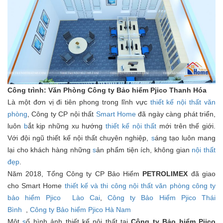
Công trình: Văn Phòng Công ty Bảo hiểm Pjico Thanh Hóa
Là một đơn vị đi tiên phong trong lĩnh vực
thiết kế nội thất văn
phòng
, Công ty CP nội thất
Smart Home
đã ngày càng phát triển,
luôn
b
ắt kịp những xu hướng
thiết kế nội thất
mới trên thế giới.
Với đội ngũ thiết kế nội thất chuyên nghiệp,
s
áng tạo luôn mang
lại cho khách hàng những
s
ản phẩm tiện ích, không gian
nội thất
đẹp
.
Năm 2018, Tổng Công ty CP Bảo Hiểm
PETROLIMEX
đã giao
cho Smart Home
thiết kế và thi công nội thất văn phòng công ty
bảo hiểm Pjico Lào Cai
,
Công ty Bảo Hiểm Pjico Thái
Bình
,
Công ty Bảo hiểm Pjico Hà Nam
Một
s
ố hình ảnh thiết kế nội thất tại
Công ty Bảo hiểm Pjico