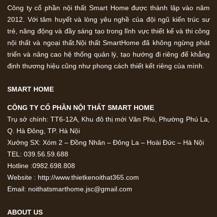
Công ty cổ phần nội thất Smart Home được thành lập vào năm
2012. Với tâm huyết và lòng yêu nghề của đội ngũ kiến trúc sư
trẻ, năng động và đầy sáng tạo trong lĩnh vực thiết kế và thi công
nội thất và ngoại thất.Nội thất SmartHome đã không ngừng phát
triển và nâng cao hệ thống quản lý, tạo hướng đi riêng để khẳng
định thương hiệu cũng như phong cách thiết kết riêng của mình.
SMART HOME
CÔNG TY CỔ PHẦN NỘI THẤT SMART HOME
Trụ sở chính: TT6-12A, Khu đô thị mới Văn Phú, Phường Phú La,
Q. Hà Đông, TP. Hà Nội
Xưởng SX: Xóm 2 – Đồng Nhân – Đông La – Hoài Đức – Hà Nội
TEL: 039.56.59.688
Hotline :0982.698.808
Website : http://www.thietkenoithat365.com
Email: noithatsmarthome.jsc@gmail.com
ABOUT US