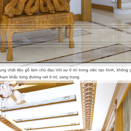
chất liệu gỗ làm chủ đạo.Với sự tỉ mỉ trong việc tạo hình, không 
hạm khắc từng đường nét tỉ mỉ, sang trọng.