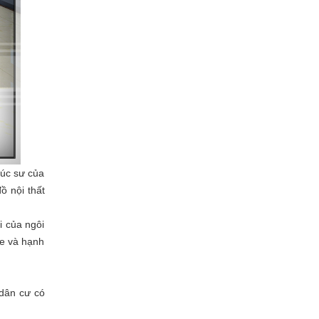
rúc sư của
ồ nội thất
i của ngôi
ỏe và hạnh
 dân cư có