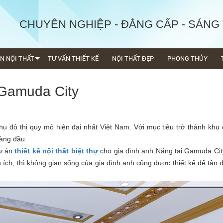
CHUYÊN NGHIỆP - ĐẲNG CẤP - SÁNG
ỆN NỘI THẤT
TƯ VẤN THIẾT KẾ
NỘI THẤT ĐẸP
PHONG THỦY
i Gamuda City
u đô thị quy mô hiện đại nhất Việt Nam. Với mục tiêu trở thành khu
hàng đầu.
ự án
thiết kế nội thất biệt thự
cho gia đình anh Năng tại Gamuda Cit
n ích, thì không gian sống của gia đình anh cũng được thiết kế để tận