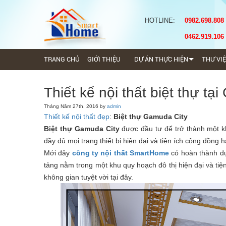
HOTLINE:
0982.698.808
0462.919.106
TRANG CHỦ
GIỚI THIỆU
DỰ ÁN THỰC HIỆN
THƯ VI
Thiết kế nội thất biệt thự tạ
Tháng Năm 27th, 2016 by
admin
Thiết kế nội thất đẹp
:
Biệt thự Gamuda City
Biệt thự Gamuda City
được đầu tư để trở thành một kh
đầy đủ mọi trang thiết bị hiện đại và tiện ích cộng đồng 
Mới đây
công ty nội thất SmartHome
có hoàn thành d
tảng nằm trong một khu quy hoạch đô thị hiện đại và tiệ
không gian tuyệt vời tại đây.