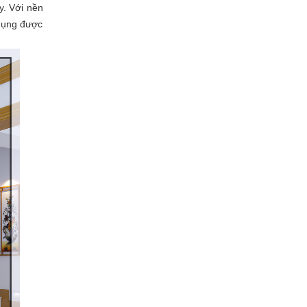
y. Với nền
 dụng được