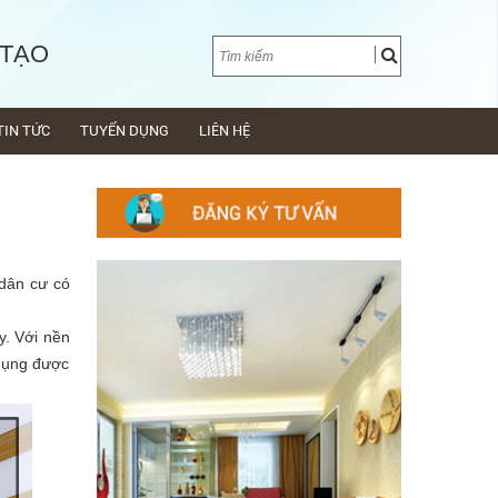
 TẠO
TIN TỨC
TUYỂN DỤNG
LIÊN HỆ
 dân cư có
y. Với nền
 dụng được