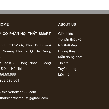
HOME
ABOUT US
Y CỔ PHẦN NỘI THẤT SMART
Giới thiệu
Tư vấn thiết kế
hính: TT6-12A, Khu đô thị mới
Nội thất đẹp
, Phường Phú La, Q. Hà Đông,
Phong thủy
i
Mẫu đồ nội thất
X: Xóm 2 – Đồng Nhân – Đông
Tin tức
i Đức – Hà Nội
Tuyển dụng
.56.59.688
Liên hệ
0982.698.808
bsite :
w.thietkenoithat365.com
oithatsmarthome.jsc@gmail.com