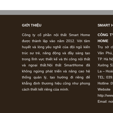
GIỚI THIỆU
SMART 
Công ty cổ phần nội thất Smart Home
CÔNG T
được thành lập vào năm 2012. Với tâm
HOME
huyết và lòng yêu nghề của đội ngũ kiến
Trụ sở c
trúc sư trẻ, năng động và đầy sáng tạo
Văn Phú
trong lĩnh vực thiết kế và thi công nội thất
TP. Hà Nộ
và ngoại thất.Nội thất SmartHome đã
Xưởng S
không ngừng phát triển và nâng cao hệ
La – Hoà
thống quản lý, tạo hướng đi riêng để
TEL: 039
khẳng định thương hiệu cũng như phong
Hotline :
cách thiết kết riêng của mình.
We
http://ww
Email: n