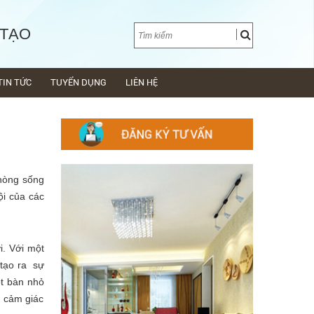
 TẠO
TIN TỨC
TUYỂN DỤNG
LIÊN HỆ
phòng sống
ội của các
. Với một
 tạo ra sự
ột bàn nhỏ
g cảm giác