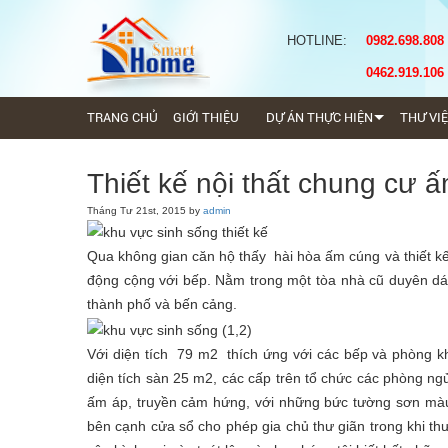
HOTLINE:
0982.698.808
0462.919.106
TRANG CHỦ
GIỚI THIỆU
DỰ ÁN THỰC HIỆN
THƯ VI
Thiết kế nội thất chung cư 
Tháng Tư 21st, 2015 by
admin
Qua không gian căn hộ thấy hài hòa ấm cúng và thiết k
động cộng với bếp. Nằm trong một tòa nhà cũ duyên dán
thành phố và bến cảng.
Với diện tích 79 m2 thích ứng với các bếp và phòng 
diện tích sàn 25 m2, các cấp trên tổ chức các phòng ngủ
ấm áp, truyền cảm hứng, với những bức tường sơn màu 
bên cạnh cửa sổ cho phép gia chủ thư giãn trong khi 