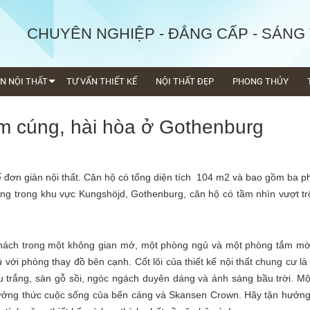
CHUYÊN NGHIỆP - ĐẲNG CẤP - SÁNG
ỆN NỘI THẤT
TƯ VẤN THIẾT KẾ
NỘI THẤT ĐẸP
PHONG THỦY
ấm cúng, hài hòa ở Gothenburg
ế đơn giản nội thất. Căn hộ có tổng diện tích 104 m2 và bao gồm ba 
g trong khu vực Kungshöjd, Gothenburg, căn hộ có tầm nhìn vượt tr
khách trong một không gian mở, một phòng ngủ và một phòng tắm mời
 với phòng thay đồ bên cạnh. Cốt lõi của thiết kế nội thất chung cư là
trắng, sàn gỗ sồi, ngóc ngách duyên dáng và ánh sáng bầu trời. M
thưởng thức cuộc sống của bến cảng và Skansen Crown. Hãy tận hưởn