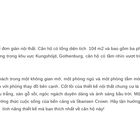
ế đơn giản nội thất. Căn hộ có tổng diện tích 104 m2 và bao gồm ba 
g trong khu vực Kungshöjd, Gothenburg, căn hộ có tầm nhìn vượt tr
khách trong một không gian mở, một phòng ngủ và một phòng tắm mời
 với phòng thay đồ bên cạnh. Cốt lõi của thiết kế nội thất chung cư là
trắng, sàn gỗ sồi, ngóc ngách duyên dáng và ánh sáng bầu trời. M
thưởng thức cuộc sống của bến cảng và Skansen Crown. Hãy tận hưởn
g tính năng thiết kế mà bạn thích nhất về căn hộ này!