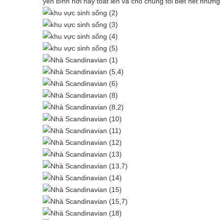
yên bình nơi này toát lên và cho chúng tôi biết hết nhữn