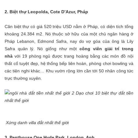
2. Biệt thự Leopolda, Cote D’Azur, Pháp
Căn biệt thự có giá 520 triệu USD nằm ở Pháp, có diện tích tổng
khoảng 24.384 m2. Nó thuộc sở hữu của một chủ ngân hàng ở
Pháp Lebanon, Edmond Safra, nay do vợ góa của ông là Lily
Safra quản lý. Nó giống như một
công viên giải trí trong
nhà
với 19 phòng ngủ được trang hoàng bằng các món đồ nội
thất cổ tuyệt đẹp, hệ thống bếp liên hoàn, phòng chơi bowling và
các tiện nghi khác… Khu vườn rộng lớn cần tới 50 nhân công tức
trực thường xuyên.
Xứng danh villa đắt nhất thế giới
3. Penthouse One Hyde Park, London, Anh