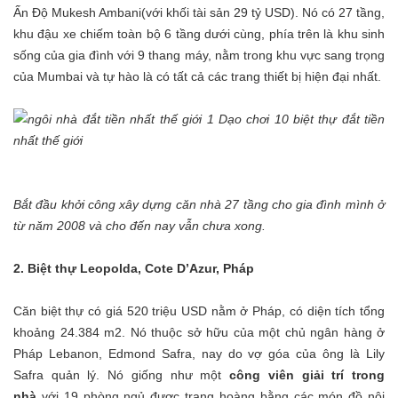
Ấn Độ Mukesh Ambani(với khối tài sản 29 tỷ USD). Nó có 27 tầng,
khu đậu xe chiếm toàn bộ 6 tầng dưới cùng, phía trên là khu sinh
sống của gia đình với 9 thang máy, nằm trong khu vực sang trọng
của Mumbai và tự hào là có tất cả các trang thiết bị hiện đại nhất.
Bắt đầu khởi công xây dựng căn nhà 27 tầng cho gia đình mình ở
từ năm 2008 và cho đến nay vẫn chưa xong.
2. Biệt thự Leopolda, Cote D’Azur, Pháp
Căn biệt thự có giá 520 triệu USD nằm ở Pháp, có diện tích tổng
khoảng 24.384 m2. Nó thuộc sở hữu của một chủ ngân hàng ở
Pháp Lebanon, Edmond Safra, nay do vợ góa của ông là Lily
Safra quản lý. Nó giống như một
công viên giải trí trong
nhà
với 19 phòng ngủ được trang hoàng bằng các món đồ nội