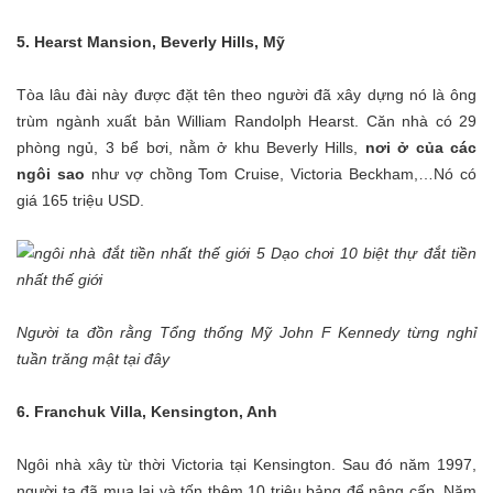
5. Hearst Mansion, Beverly Hills, Mỹ
Tòa lâu đài này được đặt tên theo người đã xây dựng nó là ông
trùm ngành xuất bản William Randolph Hearst. Căn nhà có 29
phòng ngủ, 3 bể bơi, nằm ở khu Beverly Hills,
nơi ở của các
ngôi sao
như vợ chồng Tom Cruise, Victoria Beckham,…Nó có
giá 165 triệu USD.
Người ta đồn rằng Tổng thống Mỹ John F Kennedy từng nghỉ
tuần trăng mật tại đây
6. Franchuk Villa, Kensington, Anh
Ngôi nhà xây từ thời Victoria tại Kensington. Sau đó năm 1997,
người ta đã mua lại và tốn thêm 10 triệu bảng để nâng cấp. Năm