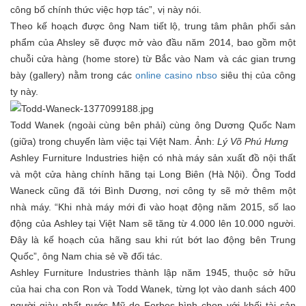
công bố chính thức việc hợp tác”, vị này nói.
Theo kế hoạch được ông Nam tiết lộ, trung tâm phân phối sản
phẩm của Ahsley sẽ được mở vào đầu năm 2014, bao gồm một
chuỗi cửa hàng (home store) từ Bắc vào Nam và các gian trưng
bày (gallery) nằm trong các
online casino nbso
siêu thị của công
ty này.
Todd Wanek (ngoài cùng bên phải) cùng ông Dương Quốc Nam
(giữa) trong chuyến làm việc tại Việt Nam. Ảnh:
Lý Võ Phú Hưng
Ashley Furniture Industries hiện có nhà máy sản xuất đồ nội thất
và một cửa hàng chính hãng tại Long Biên (Hà Nội). Ông Todd
Waneck cũng đã tới Bình Dương, nơi công ty sẽ mở thêm một
nhà máy. “Khi nhà máy mới đi vào hoạt động năm 2015, số lao
động của Ashley tại Việt Nam sẽ tăng từ 4.000 lên 10.000 người.
Đây là kế hoạch của hãng sau khi rút bớt lao động bên Trung
Quốc”, ông Nam chia sẻ về đối tác.
Ashley Furniture Industries thành lập năm 1945, thuộc sở hữu
của hai cha con Ron và Todd Wanek, từng lọt vào danh sách 400
người giàu nhất nước Mỹ do Forbes bình chọn với khối tài sản