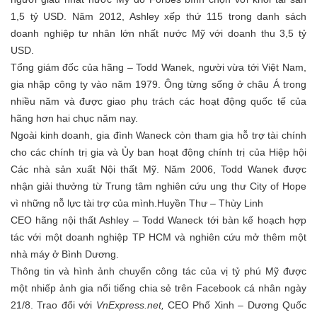
1,5 tỷ USD. Năm 2012, Ashley xếp thứ 115 trong danh sách
doanh nghiệp tư nhân lớn nhất nước Mỹ với doanh thu 3,5 tỷ
USD.
Tổng giám đốc của hãng – Todd Wanek, người vừa tới Việt Nam,
gia nhập công ty vào năm 1979. Ông từng sống ở châu Á trong
nhiều năm và được giao phụ trách các hoạt động quốc tế của
hãng hơn hai chục năm nay.
Ngoài kinh doanh, gia đình Waneck còn tham gia hỗ trợ tài chính
cho các chính trị gia và Ủy ban hoạt động chính trị của Hiệp hội
Các nhà sản xuất Nội thất Mỹ. Năm 2006, Todd Wanek được
nhận giải thưởng từ Trung tâm nghiên cứu ung thư City of Hope
vì những nỗ lực tài trợ của mình.
Huyền Thư – Thùy Linh
CEO hãng nội thất Ashley – Todd Waneck tới bàn kế hoạch hợp
tác với một doanh nghiệp TP HCM và nghiên cứu mở thêm một
nhà máy ở Bình Dương.
Thông tin và hình ảnh chuyến công tác của vị tỷ phú Mỹ được
một nhiếp ảnh gia nổi tiếng chia sẻ trên Facebook cá nhân ngày
21/8. Trao đổi với
VnExpress.net,
CEO Phố Xinh – Dương Quốc