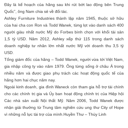
Đây là kế hoạch của hãng sau khi rút bớt lao động bên Trung
Quốc”, ông Nam chia sẻ về đối tác.
Ashley Furniture Industries thành lập năm 1945, thuộc sở hữu
của hai cha con Ron và Todd Wanek, từng lọt vào danh sách 400
người giàu nhất nước Mỹ do Forbes bình chọn với khối tài sản
1,5 tỷ USD. Năm 2012, Ashley xếp thứ 115 trong danh sách
doanh nghiệp tư nhân lớn nhất nước Mỹ với doanh thu 3,5 tỷ
USD.
Tổng giám đốc của hãng – Todd Wanek, người vừa tới Việt Nam,
gia nhập công ty vào năm 1979. Ông từng sống ở châu Á trong
nhiều năm và được giao phụ trách các hoạt động quốc tế của
hãng hơn hai chục năm nay.
Ngoài kinh doanh, gia đình Waneck còn tham gia hỗ trợ tài chính
cho các chính trị gia và Ủy ban hoạt động chính trị của Hiệp hội
Các nhà sản xuất Nội thất Mỹ. Năm 2006, Todd Wanek được
nhận giải thưởng từ Trung tâm nghiên cứu ung thư City of Hope
vì những nỗ lực tài trợ của mình.
Huyền Thư – Thùy Linh