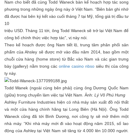
Nam cho biết đã cùng Todd Waneck bàn kế hoạch hợp tác song
phương trong những ngày ông này ở Việt Nam. “Biên bản ghi nhớ
đã được hai bên ký kết vào cuối tháng 7 tại Mỹ, tổng giá trị đầu tư
10
triệu USD. Tháng 11 tới, ông Todd Waneck sẽ trở lại Việt Nam để
công bố chính thức việc hợp tác”, vị này nói.
Theo kế hoạch được ông Nam tiết lộ, trung tâm phân phối sản
phẩm của Ahsley sẽ được mở vào đầu năm 2014, bao gồm một
chuỗi cửa hàng (home store) từ Bắc vào Nam và các gian trưng
bày (gallery) nằm trong các
online casino nbso
siêu thị của công
ty này.
Todd Wanek (ngoài cùng bên phải) cùng ông Dương Quốc Nam
(giữa) trong chuyến làm việc tại Việt Nam. Ảnh:
Lý Võ Phú Hưng
Ashley Furniture Industries hiện có nhà máy sản xuất đồ nội thất
và một cửa hàng chính hãng tại Long Biên (Hà Nội). Ông Todd
Waneck cũng đã tới Bình Dương, nơi công ty sẽ mở thêm một
nhà máy. “Khi nhà máy mới đi vào hoạt động năm 2015, số lao
động của Ashley tại Việt Nam sẽ tăng từ 4.000 lên 10.000 người.