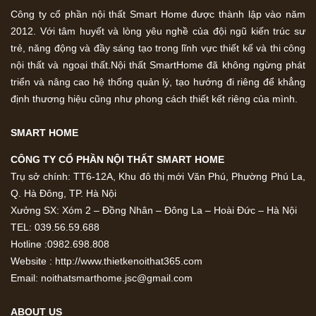
Công ty cổ phần nội thất Smart Home được thành lập vào năm
2012. Với tâm huyết và lòng yêu nghề của đội ngũ kiến trúc sư
trẻ, năng động và đầy sáng tạo trong lĩnh vực thiết kế và thi công
nội thất và ngoại thất.Nội thất SmartHome đã không ngừng phát
triển và nâng cao hệ thống quản lý, tạo hướng đi riêng để khẳng
định thương hiệu cũng như phong cách thiết kết riêng của mình.
SMART HOME
CÔNG TY CỔ PHẦN NỘI THẤT SMART HOME
Trụ sở chính: TT6-12A, Khu đô thị mới Văn Phú, Phường Phú La,
Q. Hà Đông, TP. Hà Nội
Xưởng SX: Xóm 2 – Đồng Nhân – Đông La – Hoài Đức – Hà Nội
TEL: 039.56.59.688
Hotline :0982.698.808
Website : http://www.thietkenoithat365.com
Email: noithatsmarthome.jsc@gmail.com
ABOUT US