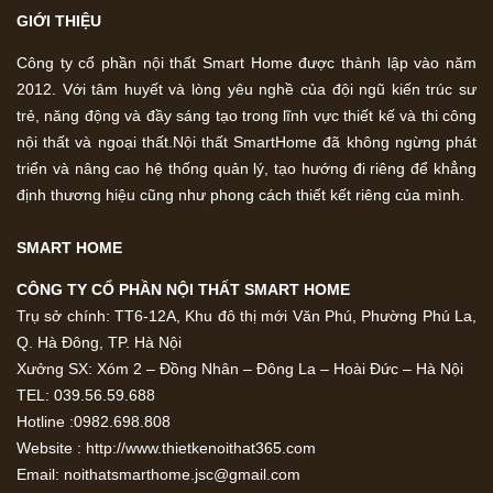
GIỚI THIỆU
Công ty cổ phần nội thất Smart Home được thành lập vào năm
2012. Với tâm huyết và lòng yêu nghề của đội ngũ kiến trúc sư
trẻ, năng động và đầy sáng tạo trong lĩnh vực thiết kế và thi công
nội thất và ngoại thất.Nội thất SmartHome đã không ngừng phát
triển và nâng cao hệ thống quản lý, tạo hướng đi riêng để khẳng
định thương hiệu cũng như phong cách thiết kết riêng của mình.
SMART HOME
CÔNG TY CỔ PHẦN NỘI THẤT SMART HOME
Trụ sở chính: TT6-12A, Khu đô thị mới Văn Phú, Phường Phú La,
Q. Hà Đông, TP. Hà Nội
Xưởng SX: Xóm 2 – Đồng Nhân – Đông La – Hoài Đức – Hà Nội
TEL: 039.56.59.688
Hotline :0982.698.808
Website : http://www.thietkenoithat365.com
Email: noithatsmarthome.jsc@gmail.com