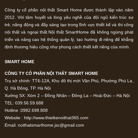
Công ty cổ phần nội thất Smart Home được thành lập vào năm
2012. Với tâm huyết và lòng yêu nghề của đội ngũ kiến trúc sư
trẻ, năng động và đầy sáng tạo trong lĩnh vực thiết kế và thi công
nội thất và ngoại thất.Nội thất SmartHome đã không ngừng phát
triển và nâng cao hệ thống quản lý, tạo hướng đi riêng để khẳng
định thương hiệu cũng như phong cách thiết kết riêng của mình.
SMART HOME
CÔNG TY CỔ PHẦN NỘI THẤT SMART HOME
Trụ sở chính: TT6-12A, Khu đô thị mới Văn Phú, Phường Phú La,
Q. Hà Đông, TP. Hà Nội
Xưởng SX: Xóm 2 – Đồng Nhân – Đông La – Hoài Đức – Hà Nội
TEL: 039.56.59.688
Hotline :0982.698.808
Website : http://www.thietkenoithat365.com
Email: noithatsmarthome.jsc@gmail.com