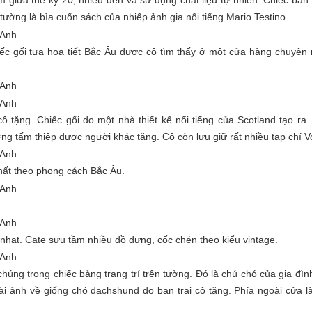
 giữa thế kỷ 20, nhiều đèn và sử dụng chất liệu tự nhiên. Chiếc bàn
ường là bìa cuốn sách của nhiếp ảnh gia nổi tiếng Mario Testino.
c gối tựa họa tiết Bắc Âu được cô tìm thấy ở một cửa hàng chuyên
ô tặng. Chiếc gối do một nhà thiết kế nổi tiếng của Scotland tạo ra
ững tấm thiệp được người khác tặng. Cô còn lưu giữ rất nhiều tạp chí 
hất theo phong cách Bắc Âu.
nhạt. Cate sưu tầm nhiều đồ đựng, cốc chén theo kiểu vintage.
húng trong chiếc bảng trang trí trên tường. Đó là chú chó của gia đình
ài ảnh về giống chó dachshund do bạn trai cô tặng. Phía ngoài cửa l