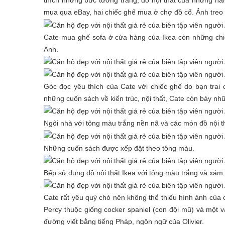
thích những bức tường trắng, đồ nội thất của những năm
mua qua eBay, hai chiếc ghế mua ở chợ đồ cổ. Ảnh treo t
Cate mua ghế sofa ở cửa hàng của Ikea còn những chiế
Anh.
Góc đọc yêu thích của Cate với chiếc ghế do bạn trai c
những cuốn sách về kiến trúc, nội thất, Cate còn bày nh
Ngôi nhà với tông màu trắng nền nã và các món đồ nội t
Những cuốn sách được xếp đặt theo tông màu.
Bếp sử dụng đồ nội thất Ikea với tông màu trắng và xám 
Cate rất yêu quý chó nên không thể thiếu hình ảnh của c
Percy thuộc giống cocker spaniel (con đội mũ) và một v
đường viết bằng tiếng Pháp, ngôn ngữ của Olivier.