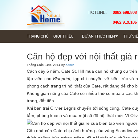
HOTLINE:
0982.698.808
0462.919.106
TRANG CHỦ
GIỚI THIỆU
DỰ ÁN THỰC HIỆN
THƯ VI
Căn hộ đẹp với nội thất giá 
Tháng Chín 24th, 2014 by
admin
Cách đây 6 năm, Cate St. Hill mua căn hộ chung cư trên 
tập viên cho
Blueprint
, tạp chí chuyên về kiến trúc và
phong cách trang trí nội thất của Cate, rất đang để cho
Không gian riêng của Cate có nhiều thứ cô mua ở các k
trang, đắt tiền.
Khi bạn trai Olivier Legris chuyển tới sống cùng, Cate q
tắm, phòng khách và mua một số đồ nội thất mới. Vì Oli
Căn nhà của Cate chịu ảnh hưởng của vùng Scandinavia.