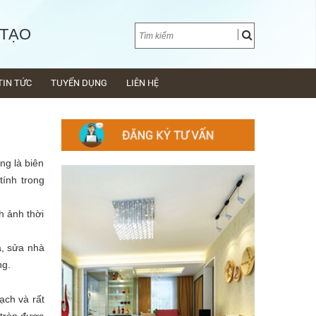
 TẠO
TIN TỨC
TUYỂN DỤNG
LIÊN HỆ
ng là biên
tính trong
h ảnh thời
à, sửa nhà
ng.
ạch và rất