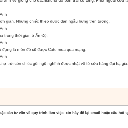
ài ảnh về giống chó dachshund do bạn trai cô tặng. Phía ngoài cửa l
n giản. Những chiếc thiệp được dán ngẫu hứng trên tường.
a trong thời gian ở Ấn Độ.
 Giỏ đựng là món đồ cũ được Cate mua qua mạng.
 chợ trời còn chiếc gối ngộ nghĩnh được nhặt về từ cửa hàng đại hạ giá
ặc cần tư vấn về quy trình làm việc, xin hãy để lại email hoặc câu hỏi tạ