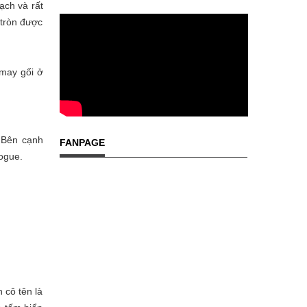
ạch và rất
 tròn được
 may gối ở
. Bên cạnh
FANPAGE
Vogue.
 cô tên là