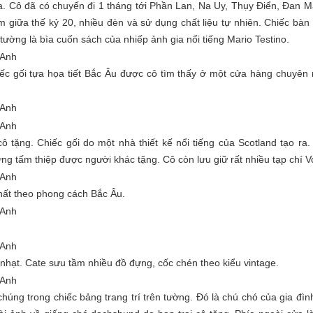
 Cô đã có chuyến đi 1 tháng tới Phần Lan, Na Uy, Thụy Điển, Đan M
 giữa thế kỷ 20, nhiều đèn và sử dụng chất liệu tự nhiên. Chiếc bàn
ường là bìa cuốn sách của nhiếp ảnh gia nổi tiếng Mario Testino.
c gối tựa họa tiết Bắc Âu được cô tìm thấy ở một cửa hàng chuyên
ô tặng. Chiếc gối do một nhà thiết kế nổi tiếng của Scotland tạo ra
ững tấm thiệp được người khác tặng. Cô còn lưu giữ rất nhiều tạp chí 
hất theo phong cách Bắc Âu.
nhạt. Cate sưu tầm nhiều đồ đựng, cốc chén theo kiểu vintage.
húng trong chiếc bảng trang trí trên tường. Đó là chú chó của gia đình