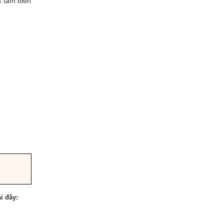
à tấm biển
.
i đây: