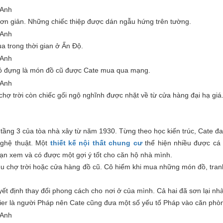
n giản. Những chiếc thiệp được dán ngẫu hứng trên tường.
a trong thời gian ở Ấn Độ.
 Giỏ đựng là món đồ cũ được Cate mua qua mạng.
 chợ trời còn chiếc gối ngộ nghĩnh được nhặt về từ cửa hàng đại hạ giá
tầng 3 của tòa nhà xây từ năm 1930. Từng theo học kiến trúc, Cate đa
 nghệ thuật. Một
thiết kế nội thất chung cư
thể hiện nhiều được cá 
 bạn xem và có được một gợi ý tốt cho căn hộ nhà mình.
hu chợ trời hoặc cửa hàng đồ cũ. Cô hiếm khi mua những món đồ, tran
uyết định thay đổi phong cách cho nơi ở của mình. Cả hai đã sơn lại nh
vier là người Pháp nên Cate cũng đưa một số yếu tố Pháp vào căn phò