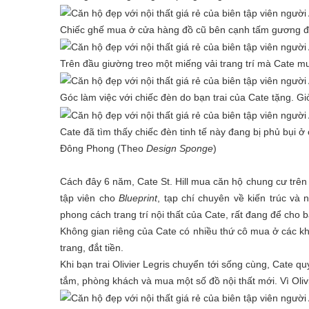
Chiếc ghế mua ở cửa hàng đồ cũ bên cạnh tấm gương đơ
Trên đầu giường treo một miếng vải trang trí mà Cate mu
Góc làm việc với chiếc đèn do bạn trai của Cate tặng.
Cate đã tìm thấy chiếc đèn tinh tế này đang bị phủ bụi ở
Đông Phong (Theo
Design Sponge
)
Cách đây 6 năm, Cate St. Hill mua căn hộ chung cư trên 
tập viên cho
Blueprint
, tạp chí chuyên về kiến trúc và
phong cách trang trí nội thất của Cate, rất đang để cho
Không gian riêng của Cate có nhiều thứ cô mua ở các k
trang, đắt tiền.
Khi bạn trai Olivier Legris chuyển tới sống cùng, Cate q
tắm, phòng khách và mua một số đồ nội thất mới. Vì Oli