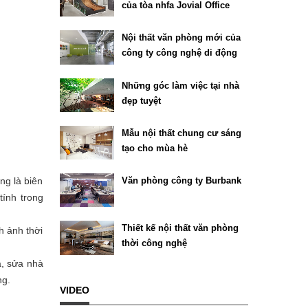
của tòa nhfa Jovial Office
Building tại Texas
Nội thất văn phòng mới của
công ty công nghệ di động
Chartboost
Những góc làm việc tại nhà
đẹp tuyệt
.
Mẫu nội thất chung cư sáng
tạo cho mùa hè
ng là biên
Văn phòng công ty Burbank
tính trong
Thiết kế nội thất văn phòng
h ảnh thời
thời công nghệ
à, sửa nhà
ng.
VIDEO