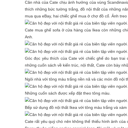
Căn nhà của Cate chịu ảnh hưởng của vùng Scandinavia.
thích những bức tường trắng, đồ nội thất của những năm
mua qua eBay, hai chiếc ghế mua ở chợ đồ cổ. Ảnh treo t
Cate mua ghế sofa ở cửa hàng của Ikea còn những chiế
Anh.
Góc đọc yêu thích của Cate với chiếc ghế do bạn trai c
những cuốn sách về kiến trúc, nội thất, Cate còn bày nh
Ngôi nhà với tông màu trắng nền nã và các món đồ nội t
Những cuốn sách được xếp đặt theo tông màu.
Bếp sử dụng đồ nội thất Ikea với tông màu trắng và xám 
Cate rất yêu quý chó nên không thể thiếu hình ảnh của c