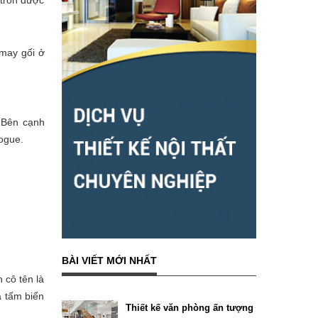
 tròn được
 may gối ở
. Bên cạnh
Vogue.
BÀI VIẾT MỚI NHẤT
 cô tên là
à tấm biển
Thiết kế văn phòng ấn tượng