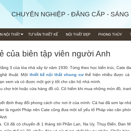
CHUYÊN NGHIỆP - ĐẲNG CẤP - SÁNG
ỆN NỘI THẤT
TƯ VẤN THIẾT KẾ
NỘI THẤT ĐẸP
PHONG THỦY
rẻ của biên tập viên người Anh
tầng 3 của tòa nhà xây từ năm 1930. Từng theo học kiến trúc, Cate đa
 nghệ thuật. Một
thiết kế nội thất chung cư
thể hiện nhiều được cá 
 bạn xem và có được một gợi ý tốt cho căn hộ nhà mình.
hu chợ trời hoặc cửa hàng đồ cũ. Cô hiếm khi mua những món đồ, tran
uyết định thay đổi phong cách cho nơi ở của mình. Cả hai đã sơn lại nh
vier là người Pháp nên Cate cũng đưa một số yếu tố Pháp vào căn phò
 Cô đã có chuyến đi 1 tháng tới Phần Lan, Na Uy, Thụy Điển, Đan M