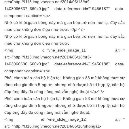
src="http://l.f13.img.vnecdn.net/2014/06/18/ht9-
1403066637_660x0.jpg" data-reference-id="19456187" data-
component-caption="<p>
Nhờ có khối gạch bông này mà gian bếp trở nên mới lạ, đầy sắc
màu chứ không đơn điệu như trước.</p>” />
Nhờ có khối gạch bông này mà gian bếp trở nên mới lạ, đầy sắc
màu chứ không đơn điệu như trước.
<img id="vne_slide_image_11" alt=""
src="http://l.f13.img.vnecdn.net/2014/06/18/ht3-
1403066636_660x0.jpg" data-reference-id="19456188" data-
component-caption="<p>
Phối cảnh toàn căn hộ hiện tại. Không gian 83 m2 không thực sự
rộng cho gia đình 5 người, nhưng nhờ được bố trí hợp lý, căn hộ
đáp ứng đầy đủ công năng mà vẫn nghệ thuật.</p>” />
Phối cảnh toàn căn hộ hiện tại. Không gian 83 m2 không thực sự
rộng cho gia đình 5 người, nhưng nhờ được bố trí hợp lý, căn hộ
đáp ứng đầy đủ công năng mà vẫn nghệ thuật.
<img id="vne_slide_image_12" alt=""
src="http://l.f16.img.vnecdn.net/2014/06/18/phonga1-