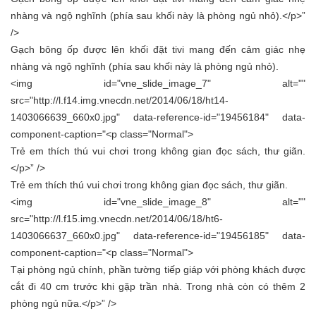
nhàng và ngộ nghĩnh (phía sau khối này là phòng ngủ nhỏ).</p>”
/>
Gạch bông ốp được lên khối đặt tivi mang đến cảm giác nhẹ
nhàng và ngộ nghĩnh (phía sau khối này là phòng ngủ nhỏ).
<img id="vne_slide_image_7" alt=""
src="http://l.f14.img.vnecdn.net/2014/06/18/ht14-
1403066639_660x0.jpg" data-reference-id="19456184" data-
component-caption="<p class="Normal">
Trẻ em thích thú vui chơi trong không gian đọc sách, thư giãn.
</p>” />
Trẻ em thích thú vui chơi trong không gian đọc sách, thư giãn.
<img id="vne_slide_image_8" alt=""
src="http://l.f15.img.vnecdn.net/2014/06/18/ht6-
1403066637_660x0.jpg" data-reference-id="19456185" data-
component-caption="<p class="Normal">
Tại phòng ngủ chính, phần tường tiếp giáp với phòng khách được
cắt đi 40 cm trước khi gặp trần nhà. Trong nhà còn có thêm 2
phòng ngủ nữa.</p>” />