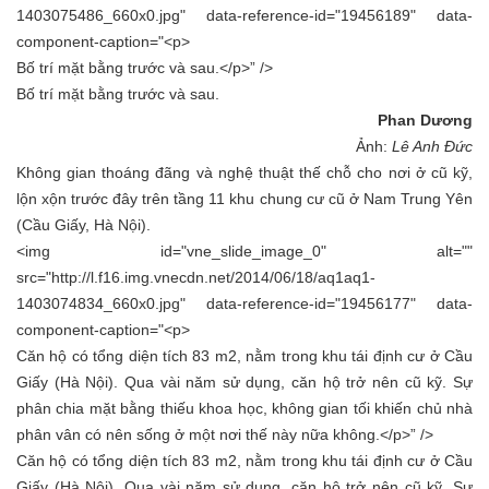
1403075486_660x0.jpg" data-reference-id="19456189" data-
component-caption="<p>
Bố trí mặt bằng trước và sau.</p>” />
Bố trí mặt bằng trước và sau.
Phan Dương
Ảnh:
Lê Anh Đức
Không gian thoáng đãng và nghệ thuật thế chỗ cho nơi ở cũ kỹ,
lộn xộn trước đây trên tầng 11 khu chung cư cũ ở Nam Trung Yên
(Cầu Giấy, Hà Nội).
<img id="vne_slide_image_0" alt=""
src="http://l.f16.img.vnecdn.net/2014/06/18/aq1aq1-
1403074834_660x0.jpg" data-reference-id="19456177" data-
component-caption="<p>
Căn hộ có tổng diện tích 83 m2, nằm trong khu tái định cư ở Cầu
Giấy (Hà Nội). Qua vài năm sử dụng, căn hộ trở nên cũ kỹ. Sự
phân chia mặt bằng thiếu khoa học, không gian tối khiến chủ nhà
phân vân có nên sống ở một nơi thế này nữa không.</p>” />
Căn hộ có tổng diện tích 83 m2, nằm trong khu tái định cư ở Cầu
Giấy (Hà Nội). Qua vài năm sử dụng, căn hộ trở nên cũ kỹ. Sự