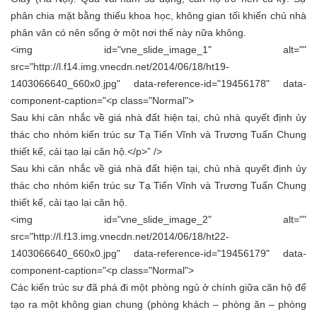
phân chia mặt bằng thiếu khoa học, không gian tối khiến chủ nhà
phân vân có nên sống ở một nơi thế này nữa không.
<img id="vne_slide_image_1" alt=""
src="http://l.f14.img.vnecdn.net/2014/06/18/ht19-
1403066640_660x0.jpg" data-reference-id="19456178" data-
component-caption="<p class="Normal">
Sau khi cân nhắc về giá nhà đất hiện tại, chủ nhà quyết định ủy
thác cho nhóm kiến trúc sư Tạ Tiến Vĩnh và Trương Tuấn Chung
thiết kế, cải tạo lại căn hộ.</p>” />
Sau khi cân nhắc về giá nhà đất hiện tại, chủ nhà quyết định ủy
thác cho nhóm kiến trúc sư Tạ Tiến Vĩnh và Trương Tuấn Chung
thiết kế, cải tạo lại căn hộ.
<img id="vne_slide_image_2" alt=""
src="http://l.f13.img.vnecdn.net/2014/06/18/ht22-
1403066640_660x0.jpg" data-reference-id="19456179" data-
component-caption="<p class="Normal">
Các kiến trúc sư đã phá đi một phòng ngủ ở chính giữa căn hộ để
tạo ra một không gian chung (phòng khách – phòng ăn – phòng