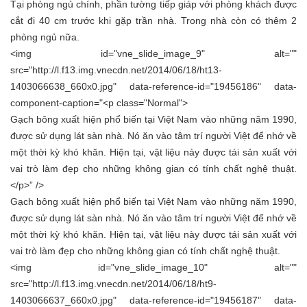
Tại phòng ngủ chính, phần tường tiếp giáp với phòng khách được
cắt đi 40 cm trước khi gặp trần nhà. Trong nhà còn có thêm 2
phòng ngủ nữa.
<img id="vne_slide_image_9" alt=""
src="http://l.f13.img.vnecdn.net/2014/06/18/ht13-
1403066638_660x0.jpg" data-reference-id="19456186" data-
component-caption="<p class="Normal">
Gạch bông xuất hiện phổ biến tại Việt Nam vào những năm 1990,
được sử dụng lát sàn nhà. Nó ăn vào tâm trí người Việt để nhớ về
một thời kỳ khó khăn. Hiện tại, vật liệu này được tái sản xuất với
vai trò làm đẹp cho những không gian có tính chất nghệ thuật.
</p>” />
Gạch bông xuất hiện phổ biến tại Việt Nam vào những năm 1990,
được sử dụng lát sàn nhà. Nó ăn vào tâm trí người Việt để nhớ về
một thời kỳ khó khăn. Hiện tại, vật liệu này được tái sản xuất với
vai trò làm đẹp cho những không gian có tính chất nghệ thuật.
<img id="vne_slide_image_10" alt=""
src="http://l.f13.img.vnecdn.net/2014/06/18/ht9-
1403066637_660x0.jpg" data-reference-id="19456187" data-