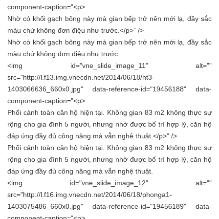
component-caption="<p>
Nhờ có khối gạch bông này mà gian bếp trở nên mới lạ, đầy sắc
màu chứ không đơn điệu như trước.</p>” />
Nhờ có khối gạch bông này mà gian bếp trở nên mới lạ, đầy sắc
màu chứ không đơn điệu như trước.
<img id="vne_slide_image_11" alt=""
src="http://l.f13.img.vnecdn.net/2014/06/18/ht3-
1403066636_660x0.jpg" data-reference-id="19456188" data-
component-caption="<p>
Phối cảnh toàn căn hộ hiện tại. Không gian 83 m2 không thực sự
rộng cho gia đình 5 người, nhưng nhờ được bố trí hợp lý, căn hộ
đáp ứng đầy đủ công năng mà vẫn nghệ thuật.</p>” />
Phối cảnh toàn căn hộ hiện tại. Không gian 83 m2 không thực sự
rộng cho gia đình 5 người, nhưng nhờ được bố trí hợp lý, căn hộ
đáp ứng đầy đủ công năng mà vẫn nghệ thuật.
<img id="vne_slide_image_12" alt=""
src="http://l.f16.img.vnecdn.net/2014/06/18/phonga1-
1403075486_660x0.jpg" data-reference-id="19456189" data-
component-caption="<p>