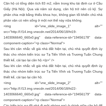
Căn hộ có tổng diện tích 83 m2, nằm trong khu tái định cư ở Cầu
Giấy (Hà Nội). Qua vài năm sử dụng, căn hộ trở nên cũ kỹ. Sự
phân chia mặt bằng thiếu khoa học, không gian tối khiến chủ nhà
phân vân có nên sống ở một nơi thế này nữa không.
<img id="vne_slide_image_1" alt=""
src="http://l.f14.img.vnecdn.net/2014/06/18/ht19-
1403066640_660x0.jpg" data-reference-id="19456178" data-
component-caption="<p class="Normal">
Sau khi cân nhắc về giá nhà đất hiện tại, chủ nhà quyết định ủy
thác cho nhóm kiến trúc sư Tạ Tiến Vĩnh và Trương Tuấn Chung
thiết kế, cải tạo lại căn hộ.</p>” />
Sau khi cân nhắc về giá nhà đất hiện tại, chủ nhà quyết định ủy
thác cho nhóm kiến trúc sư Tạ Tiến Vĩnh và Trương Tuấn Chung
thiết kế, cải tạo lại căn hộ.
<img id="vne_slide_image_2" alt=""
src="http://l.f13.img.vnecdn.net/2014/06/18/ht22-
1403066640_660x0.jpg" data-reference-id="19456179" data-
component-caption="<p class="Normal">
Các kiến trúc sư đã phá đi một phòng ngủ ở chính giữa căn hộ để