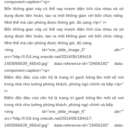
component-caption="<p>
Bốn không gian này có thể vay mượn diện tích của nhau và sử
dụng được liên hoàn, tạo ra một không gian với bốn chức năng.
Nhờ thế mà căn phòng được thông gió, đủ sáng.</p>” />
Bốn không gian này có thể vay mượn diện tích của nhau và sử
dụng được liên hoàn, tạo ra một không gian với bốn chức năng.
Nhờ thế mà căn phòng được thông gió, đủ sáng.
<img id="vne_slide_image_5" alt=""
src="http://l.f14.img.vnecdn.net/2014/06/18/ht18-
1403066639_660x0.jpg" data-reference-id="19456182" data-
component-caption="<p>
Điểm độc đáo của căn hộ là trang trí gạch bông lên một số nơi
trong nhà như tường phòng khách, phòng ngủ chính và bếp.</p>”
/>
Điểm độc đáo của căn hộ là trang trí gạch bông lên một số nơi
trong nhà như tường phòng khách, phòng ngủ chính và bếp.
<img id="vne_slide_image_6" alt=""
src="http://l.f16.img.vnecdn.net/2014/06/18/ht17-
1403066639_660x0.jpg" data-reference-id="19456183" data-