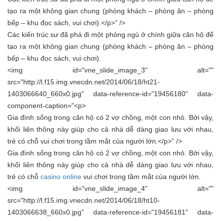
tạo ra một không gian chung (phòng khách – phòng ăn – phòng
bếp – khu đọc sách, vui chơi).</p>” />
Các kiến trúc sư đã phá đi một phòng ngủ ở chính giữa căn hộ để
tạo ra một không gian chung (phòng khách – phòng ăn – phòng
bếp – khu đọc sách, vui chơi).
<img id="vne_slide_image_3" alt=""
src="http://l.f15.img.vnecdn.net/2014/06/18/ht21-
1403066640_660x0.jpg" data-reference-id="19456180" data-
component-caption="<p>
Gia đình sống trong căn hộ có 2 vợ chồng, một con nhỏ. Bởi vậy,
khối liên thông này giúp cho cả nhà dễ dàng giao lưu với nhau,
trẻ có chỗ vui chơi trong tầm mắt của người lớn.</p>” />
Gia đình sống trong căn hộ có 2 vợ chồng, một con nhỏ. Bởi vậy,
khối liên thông này giúp cho cả nhà dễ dàng giao lưu với nhau,
trẻ có chỗ
casino online
vui chơi trong tầm mắt của người lớn.
<img id="vne_slide_image_4" alt=""
src="http://l.f15.img.vnecdn.net/2014/06/18/ht10-
1403066638_660x0.jpg" data-reference-id="19456181" data-