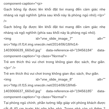
component-caption="<p>
Gạch bông ốp được lên khối đặt tivi mang đến cảm giác nhẹ
nhàng và ngộ nghĩnh (phía sau khối này là phòng ngủ nhỏ).</p>”
/>
Gạch bông ốp được lên khối đặt tivi mang đến cảm giác nhẹ
nhàng và ngộ nghĩnh (phía sau khối này là phòng ngủ nhỏ).
<img id="vne_slide_image_7" alt=""
src="http://l.f14.img.vnecdn.net/2014/06/18/ht14-
1403066639_660x0.jpg" data-reference-id="19456184" data-
component-caption="<p class="Normal">
Trẻ em thích thú vui chơi trong không gian đọc sách, thư giãn.
</p>” />
Trẻ em thích thú vui chơi trong không gian đọc sách, thư giãn.
<img id="vne_slide_image_8" alt=""
src="http://l.f15.img.vnecdn.net/2014/06/18/ht6-
1403066637_660x0.jpg" data-reference-id="19456185" data-
component-caption="<p class="Normal">
Tại phòng ngủ chính, phần tường tiếp giáp với phòng khách được
cắt đi 40 cm trước khi gặp trần nhà. Trong nhà còn có thêm 2