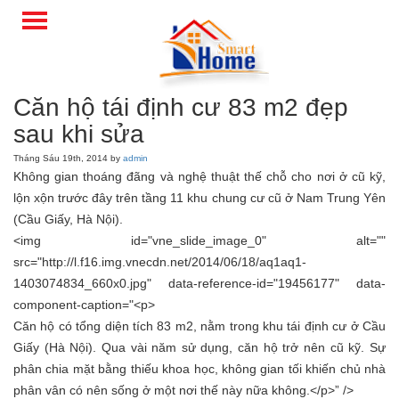
Căn hộ tái định cư 83 m2 đẹp
sau khi sửa
Tháng Sáu 19th, 2014 by
admin
Không gian thoáng đãng và nghệ thuật thế chỗ cho nơi ở cũ kỹ,
lộn xộn trước đây trên tầng 11 khu chung cư cũ ở Nam Trung Yên
(Cầu Giấy, Hà Nội).
<img id="vne_slide_image_0" alt=""
src="http://l.f16.img.vnecdn.net/2014/06/18/aq1aq1-
1403074834_660x0.jpg" data-reference-id="19456177" data-
component-caption="<p>
Căn hộ có tổng diện tích 83 m2, nằm trong khu tái định cư ở Cầu
Giấy (Hà Nội). Qua vài năm sử dụng, căn hộ trở nên cũ kỹ. Sự
phân chia mặt bằng thiếu khoa học, không gian tối khiến chủ nhà
phân vân có nên sống ở một nơi thế này nữa không.</p>” />