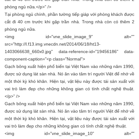
phòng ngủ nữa.</p>” />
Tại phòng ngủ chính, phần tường tiếp giáp với phòng khách được
cắt đi 40 cm trước khi gặp trần nhà. Trong nhà còn có thêm 2
phòng ngủ nữa.
<img id="vne_slide_image_9" alt=""
src="http://l.f13.img.vnecdn.net/2014/06/18/ht13-
1403066638_660x0.jpg" data-reference-id="19456186" data-
component-caption="<p class="Normal">
Gạch bông xuất hiện phổ biến tại Việt Nam vào những năm 1990,
được sử dụng lát sàn nhà. Nó ăn vào tâm trí người Việt để nhớ về
một thời kỳ khó khăn. Hiện tại, vật liệu này được tái sản xuất với
vai trò làm đẹp cho những không gian có tính chất nghệ thuật.
</p>” />
Gạch bông xuất hiện phổ biến tại Việt Nam vào những năm 1990,
được sử dụng lát sàn nhà. Nó ăn vào tâm trí người Việt để nhớ về
một thời kỳ khó khăn. Hiện tại, vật liệu này được tái sản xuất với
vai trò làm đẹp cho những không gian có tính chất nghệ thuật.
<img id="vne_slide_image_10" alt=""