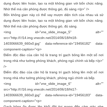
dụng được liên hoàn, tạo ra một không gian với bốn chức năng.
Nhờ thế mà căn phòng được thông gió, đủ sáng.</p>” />
Bốn không gian này có thể vay mượn diện tích của nhau và sử
dụng được liên hoàn, tạo ra một không gian với bốn chức năng.
Nhờ thế mà căn phòng được thông gió, đủ sáng.
<img id="vne_slide_image_5" alt=""
src="http://l.f14.img.vnecdn.net/2014/06/18/ht18-
1403066639_660x0.jpg" data-reference-id="19456182" data-
component-caption="<p>
Điểm độc đáo của căn hộ là trang trí gạch bông lên một số nơi
trong nhà như tường phòng khách, phòng ngủ chính và bếp.</p>”
/>
Điểm độc đáo của căn hộ là trang trí gạch bông lên một số nơi
trong nhà như tường phòng khách, phòng ngủ chính và bếp.
<img id="vne_slide_image_6" alt=""
src="http://l.f16.img.vnecdn.net/2014/06/18/ht17-
1403066639_660x0.jpg" data-reference-id="19456183" data-
component-caption="<p>
Gạch bông ốp được lên khối đặt tivi mang đến cảm giác nhẹ