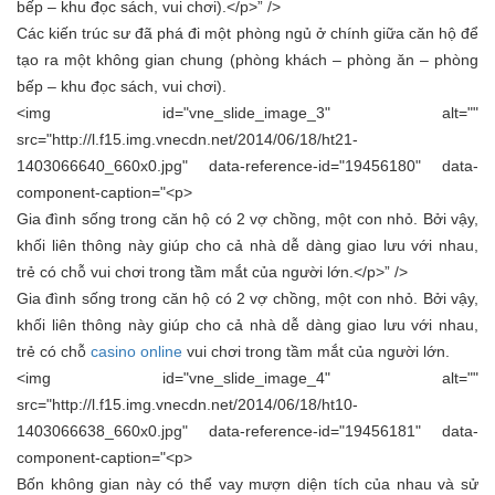
bếp – khu đọc sách, vui chơi).</p>” />
Các kiến trúc sư đã phá đi một phòng ngủ ở chính giữa căn hộ để
tạo ra một không gian chung (phòng khách – phòng ăn – phòng
bếp – khu đọc sách, vui chơi).
<img id="vne_slide_image_3" alt=""
src="http://l.f15.img.vnecdn.net/2014/06/18/ht21-
1403066640_660x0.jpg" data-reference-id="19456180" data-
component-caption="<p>
Gia đình sống trong căn hộ có 2 vợ chồng, một con nhỏ. Bởi vậy,
khối liên thông này giúp cho cả nhà dễ dàng giao lưu với nhau,
trẻ có chỗ vui chơi trong tầm mắt của người lớn.</p>” />
Gia đình sống trong căn hộ có 2 vợ chồng, một con nhỏ. Bởi vậy,
khối liên thông này giúp cho cả nhà dễ dàng giao lưu với nhau,
trẻ có chỗ
casino online
vui chơi trong tầm mắt của người lớn.
<img id="vne_slide_image_4" alt=""
src="http://l.f15.img.vnecdn.net/2014/06/18/ht10-
1403066638_660x0.jpg" data-reference-id="19456181" data-
component-caption="<p>
Bốn không gian này có thể vay mượn diện tích của nhau và sử