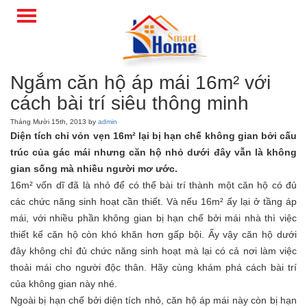
Ngắm căn hộ áp mái 16m² với
cách bài trí siêu thông minh
Tháng Mười 15th, 2013 by
admin
Diện tích chỉ vỏn vẹn 16m² lại bị hạn chế không gian bởi cấu
trúc của gác mái nhưng căn hộ nhỏ dưới đây vẫn là không
gian sống mà nhiều người mơ ước.
16m² vốn dĩ đã là nhỏ để có thể bài trí thành một căn hộ có đủ
các chức năng sinh hoạt cần thiết. Và nếu 16m² ấy lại ở tầng áp
mái, với nhiều phần không gian bị hạn chế bởi mái nhà thì việc
thiết kế căn hộ còn khó khăn hơn gấp bội. Ấy vậy căn hộ dưới
đây không chỉ đủ chức năng sinh hoạt mà lại có cả nơi làm việc
thoải mái cho người độc thân. Hãy cùng khám phá cách bài trí
của không gian này nhé.
Ngoài bị hạn chế bởi diện tích nhỏ, căn hộ áp mái này còn bị hạn