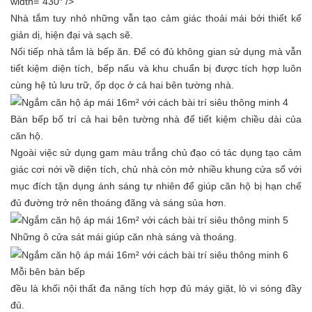
width=”430″ />
Nhà tắm tuy nhỏ những vẫn tạo cảm giác thoải mái bởi thiết kế
giản dị, hiện đại và sạch sẽ.
Nối tiếp nhà tắm là bếp ăn. Để có đủ không gian sử dụng mà vẫn
tiết kiệm diện tích, bếp nấu và khu chuẩn bị được tích hợp luôn
cùng hệ tủ lưu trữ, ốp dọc ở cả hai bên tường nhà.
Bàn bếp bố trí cả hai bên tường nhà để tiết kiệm chiều dài của
căn hộ.
Ngoài việc sử dụng gam màu trắng chủ đạo có tác dụng tạo cảm
giác cơi nới về diện tích, chủ nhà còn mở nhiều khung cửa sổ với
mục đích tận dụng ánh sáng tự nhiên để giúp căn hộ bị hạn chế
đủ đường trở nên thoáng đãng và sáng sủa hơn.
Những ô cửa sát mái giúp căn nhà sáng và thoáng.
Mỗi bên bàn bếp
đều là khối nội thất đa năng tích hợp đủ máy giặt, lò vi sóng đầy
đủ.