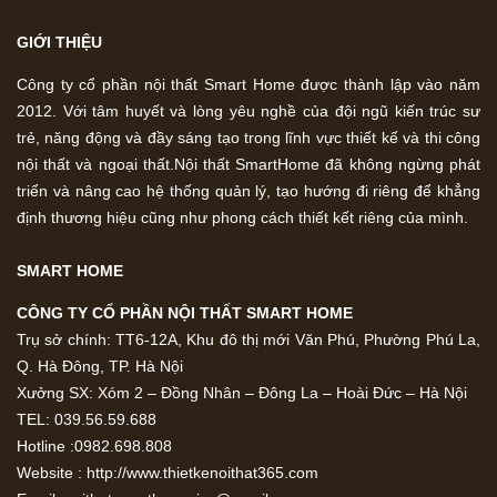
GIỚI THIỆU
Công ty cổ phần nội thất Smart Home được thành lập vào năm
2012. Với tâm huyết và lòng yêu nghề của đội ngũ kiến trúc sư
trẻ, năng động và đầy sáng tạo trong lĩnh vực thiết kế và thi công
nội thất và ngoại thất.Nội thất SmartHome đã không ngừng phát
triển và nâng cao hệ thống quản lý, tạo hướng đi riêng để khẳng
định thương hiệu cũng như phong cách thiết kết riêng của mình.
SMART HOME
CÔNG TY CỔ PHẦN NỘI THẤT SMART HOME
Trụ sở chính: TT6-12A, Khu đô thị mới Văn Phú, Phường Phú La,
Q. Hà Đông, TP. Hà Nội
Xưởng SX: Xóm 2 – Đồng Nhân – Đông La – Hoài Đức – Hà Nội
TEL: 039.56.59.688
Hotline :0982.698.808
Website : http://www.thietkenoithat365.com