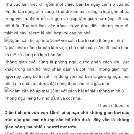
Khu vực làm việc chỉ gồm một chiếc bàn kê ngay cạnh ô cửa sổ
lớn để tận dụng ánh sáng. Ghế đi kèm bàn cũng là loại ghế nhựa
trong với ưu điểm dễ cất gọn và giúp làm giảm sự nặng nề của
nội thất. Tuy nơi làm việc trông có vẻ đơn điệu nhưng thực tế,
thiết kế này lại cực kì phù hợp với căn hộ nhỏ.
Ngoài chức năng là bàn làm việc, chủ nhân của căn hộ hoàn toàn
có thể sử dụng nó làm bàn ăn.
Không gian cuối cùng là phòng ngủ, được phân cách khu vực
khác trong căn hộ nhờ phần dầm và cột nhà. Không gian nghỉ
ngơi này cũng bố trí rất linh động với một bên là giường ngủ, một
bên là tủ quần áo được đặt riêng theo cấu trúc gác mái.
Phòng ngủ riêng tư nhờ dầm và cột nhà.
Theo
Trí thức trẻ
Diện tích chỉ vỏn vẹn 16m² lại bị hạn chế không gian bởi cấu
trúc của gác mái nhưng căn hộ nhỏ dưới đây vẫn là không
gian sống mà nhiều người mơ ước.