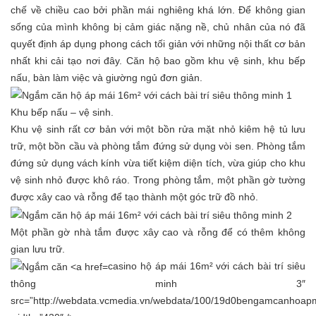
chế về chiều cao bởi phần mái nghiêng khá lớn. Để không gian
sống của mình không bị cảm giác nặng nề, chủ nhân của nó đã
quyết định áp dụng phong cách tối giản với những nội thất cơ bản
nhất khi cải tạo nơi đây. Căn hộ bao gồm khu vệ sinh, khu bếp
nấu, bàn làm việc và giường ngủ đơn giản.
Khu bếp nấu – vệ sinh.
Khu vệ sinh rất cơ bản với một bồn rửa mặt nhỏ kiêm hệ tủ lưu
trữ, một bồn cầu và phòng tắm đứng sử dụng vòi sen. Phòng tắm
đứng sử dụng vách kính vừa tiết kiệm diện tích, vừa giúp cho khu
vệ sinh nhỏ được khô ráo. Trong phòng tắm, một phần gờ tường
được xây cao và rỗng để tạo thành một góc trữ đồ nhỏ.
Một phần gờ nhà tắm được xây cao và rỗng để có thêm không
gian lưu trữ.
casino hộ áp mái 16m² với cách bài trí siêu
thông minh 3″
src=”http://webdata.vcmedia.vn/webdata/100/19d0bengamcanhoap