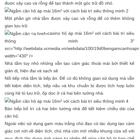
được xây cao và rỗng để tạo thành một góc trữ đồ nhỏ.
Một phần gờ nhà tắm được xây cao và rỗng để có thêm không
gian lưu trữ.
casino hộ áp mái 16m² với cách bài trí siêu
thông minh 3″
src=”http://webdata.vcmedia.vn/webdata/100/19d0bengamcanhoap
width=”430″ />
Nhà tắm tuy nhỏ những vẫn tạo cảm giác thoải mái bởi thiết kế
giản dị, hiện đại và sạch sẽ.
Nối tiếp nhà tắm là bếp ăn. Để có đủ không gian sử dụng mà vẫn
tiết kiệm diện tích, bếp nấu và khu chuẩn bị được tích hợp luôn
cùng hệ tủ lưu trữ, ốp dọc ở cả hai bên tường nhà.
Bàn bếp bố trí cả hai bên tường nhà để tiết kiệm chiều dài của
căn hộ.
Ngoài việc sử dụng gam màu trắng chủ đạo có tác dụng tạo cảm
giác cơi nới về diện tích, chủ nhà còn mở nhiều khung cửa sổ với
mục đích tận dụng ánh sáng tự nhiên để giúp căn hộ bị hạn chế