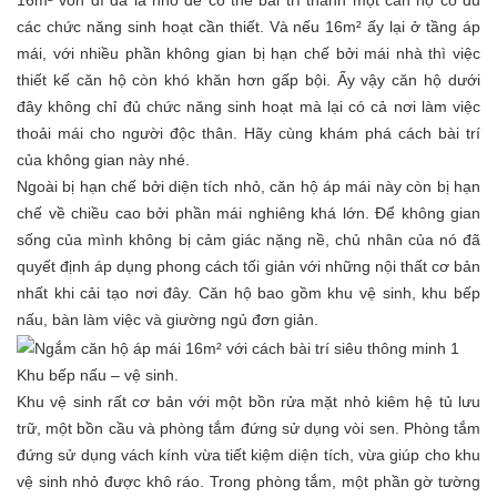
16m² vốn dĩ đã là nhỏ để có thể bài trí thành một căn hộ có đủ
các chức năng sinh hoạt cần thiết. Và nếu 16m² ấy lại ở tầng áp
mái, với nhiều phần không gian bị hạn chế bởi mái nhà thì việc
thiết kế căn hộ còn khó khăn hơn gấp bội. Ấy vậy căn hộ dưới
đây không chỉ đủ chức năng sinh hoạt mà lại có cả nơi làm việc
thoải mái cho người độc thân. Hãy cùng khám phá cách bài trí
của không gian này nhé.
Ngoài bị hạn chế bởi diện tích nhỏ, căn hộ áp mái này còn bị hạn
chế về chiều cao bởi phần mái nghiêng khá lớn. Để không gian
sống của mình không bị cảm giác nặng nề, chủ nhân của nó đã
quyết định áp dụng phong cách tối giản với những nội thất cơ bản
nhất khi cải tạo nơi đây. Căn hộ bao gồm khu vệ sinh, khu bếp
nấu, bàn làm việc và giường ngủ đơn giản.
Khu bếp nấu – vệ sinh.
Khu vệ sinh rất cơ bản với một bồn rửa mặt nhỏ kiêm hệ tủ lưu
trữ, một bồn cầu và phòng tắm đứng sử dụng vòi sen. Phòng tắm
đứng sử dụng vách kính vừa tiết kiệm diện tích, vừa giúp cho khu
vệ sinh nhỏ được khô ráo. Trong phòng tắm, một phần gờ tường