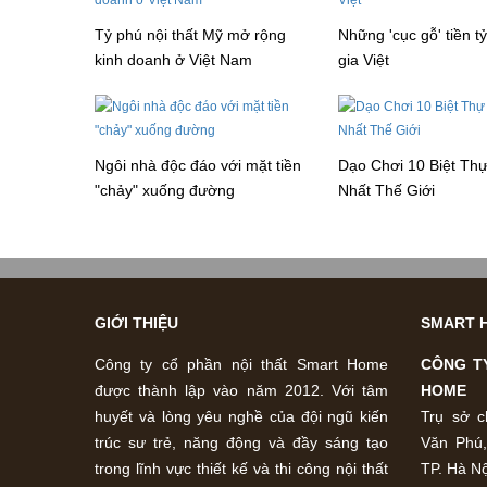
Tỷ phú nội thất Mỹ mở rộng
Những 'cục gỗ' tiền t
kinh doanh ở Việt Nam
gia Việt
Ngôi nhà độc đáo với mặt tiền
Dạo Chơi 10 Biệt Thự
"chảy" xuống đường
Nhất Thế Giới
GIỚI THIỆU
SMART 
Công ty cổ phần nội thất Smart Home
CÔNG T
được thành lập vào năm 2012. Với tâm
HOME
huyết và lòng yêu nghề của đội ngũ kiến
Trụ sở c
trúc sư trẻ, năng động và đầy sáng tạo
Văn Phú
trong lĩnh vực thiết kế và thi công nội thất
TP. Hà Nộ