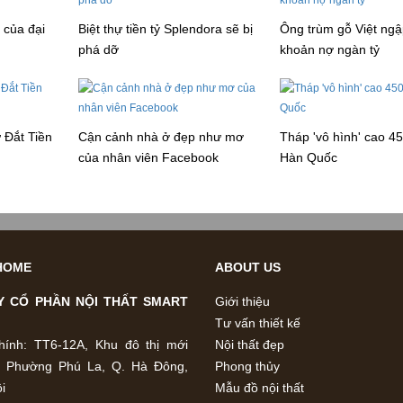
ỷ của đại
Biệt thự tiền tỷ Splendora sẽ bị
Ông trùm gỗ Việt ngậ
phá dỡ
khoản nợ ngàn tỷ
 Đắt Tiền
Cận cảnh nhà ở đẹp như mơ
Tháp 'vô hình' cao 4
của nhân viên Facebook
Hàn Quốc
HOME
ABOUT US
Y CỔ PHẦN NỘI THẤT SMART
Giới thiệu
Tư vấn thiết kế
hính: TT6-12A, Khu đô thị mới
Nội thất đẹp
, Phường Phú La, Q. Hà Đông,
Phong thủy
i
Mẫu đồ nội thất