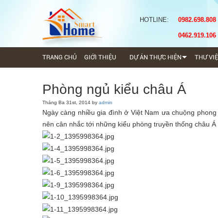
HOTLINE:
0982.698.808
0462.919.106
TRANG CHỦ
GIỚI THIỆU
DỰ ÁN THỰC HIỆN
THƯ VI
Phòng ngủ kiểu châu Á
Tháng Ba 31st, 2014 by
admin
Ngày càng nhiều gia đình ở Việt Nam ưa chuộng phong c
nên cân nhắc tới những kiểu phòng truyền thống châu Á 