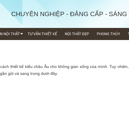
CHUYÊN NGHIỆP - ĐẲNG CẤP - SÁNG
ỆN NỘI THẤT
TƯ VẤN THIẾT KẾ
NỘI THẤT ĐẸP
PHONG THỦY
ách thiết kế kiểu châu Âu cho không gian sống của mình. Tuy nhiên
gần gũi và sang trọng dưới đây.