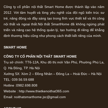
Công ty cổ phần nội thất Smart Home được thành lập vào năm
2012. Với tâm huyết và lòng yêu nghề của đội ngũ kiến trúc sư
trẻ, năng động và đầy sáng tạo trong lĩnh vực thiết kế và thi công
nội thất và ngoại thất.Nội thất SmartHome đã không ngừng phát
triển và nâng cao hệ thống quản lý, tạo hướng đi riêng để khẳng
định thương hiệu cũng như phong cách thiết kết riêng của mình.
SMART HOME
CÔNG TY CỔ PHẦN NỘI THẤT SMART HOME
Trụ sở chính: TT6-12A, Khu đô thị mới Văn Phú, Phường Phú La,
Q. Hà Đông, TP. Hà Nội
Xưởng SX: Xóm 2 – Đồng Nhân – Đông La – Hoài Đức – Hà Nội
TEL: 039.56.59.688
Hotline :0982.698.808
Website : http://www.thietkenoithat365.com
Email: noithatsmarthome.jsc@gmail.com