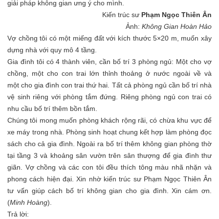
giải pháp không gian ưng ý cho mình.
Kiến trúc sư
Phạm Ngọc Thiên Ân
Ảnh:
Không Gian Hoàn Hảo
Vợ chồng tôi có một miếng đất với kích thước 5×20 m, muốn xây
dựng nhà với quy mô 4 tầng.
Gia đình tôi có 4 thành viên, cần bố trí 3 phòng ngủ: Một cho vợ
chồng, một cho con trai lớn thỉnh thoảng ở nước ngoài về và
một cho gia đình con trai thứ hai. Tất cả phòng ngủ cần bố trí nhà
vệ sinh riêng với phòng tắm đứng. Riêng phòng ngủ con trai có
nhu cầu bố trí thêm bồn tắm.
Chúng tôi mong muốn phòng khách rộng rãi, có chừa khu vực để
xe máy trong nhà. Phòng sinh hoạt chung kết hợp làm phòng đọc
sách cho cả gia đình. Ngoài ra bố trí thêm không gian phòng thờ
tại tầng 3 và khoảng sân vườn trên sân thượng để gia đình thư
giãn. Vợ chồng và các con tôi đều thích tông màu nhã nhặn và
phong cách hiện đại. Xin nhờ kiến trúc sư Phạm Ngọc Thiên Ân
tư vấn giúp cách bố trí không gian cho gia đình. Xin cám ơn.
(
Minh Hoàng
).
Trả lời: