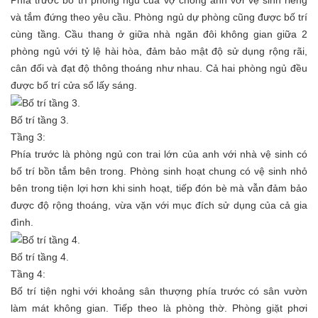
Phía trước bố trí phòng ngủ của vợ chồng anh với vệ sinh riêng
và tắm đứng theo yêu cầu. Phòng ngủ dự phòng cũng được bố trí
cùng tầng. Cầu thang ở giữa nhà ngăn đôi không gian giữa 2
phòng ngủ với tỷ lệ hài hòa, đảm bảo mật độ sử dụng rộng rãi,
cân đối và đạt độ thông thoáng như nhau. Cả hai phòng ngủ đều
được bố trí cửa sổ lấy sáng.
Bố trí tầng 3.
Tầng 3:
Phía trước là phòng ngủ con trai lớn của anh với nhà vệ sinh có
bố trí bồn tắm bên trong. Phòng sinh hoạt chung có vệ sinh nhỏ
bên trong tiện lợi hơn khi sinh hoạt, tiếp đón bè mà vẫn đảm bảo
được độ rộng thoáng, vừa vặn với mục đích sử dụng của cả gia
đình.
Bố trí tầng 4.
Tầng 4:
Bố trí tiện nghi với khoảng sân thượng phía trước có sân vườn
làm mát không gian. Tiếp theo là phòng thờ. Phòng giặt phơi