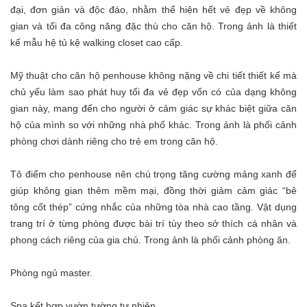
đại, đơn giản và độc đáo, nhằm thể hiện hết vẻ đẹp về không
gian và tối đa công năng đặc thù cho căn hộ. Trong ảnh là thiết
kế mẫu hệ tủ kệ walking closet cao cấp.
Mỹ thuật cho căn hộ penhouse không nặng về chi tiết thiết kế mà
chủ yếu làm sao phát huy tối đa vẻ đẹp vốn có của dạng không
gian này, mang đến cho người ở cảm giác sự khác biệt giữa căn
hộ của mình so với những nhà phố khác. Trong ảnh là phối cảnh
phòng chơi dành riêng cho trẻ em trong căn hộ.
Tô điểm cho penhouse nên chú trọng tăng cường mảng xanh để
giúp không gian thêm mềm mại, đồng thời giảm cảm giác “bê
tông cốt thép” cứng nhắc của những tòa nhà cao tầng. Vật dụng
trang trí ở từng phòng được bài trí tùy theo sở thích cá nhân và
phong cách riêng của gia chủ. Trong ảnh là phối cảnh phòng ăn.
Phòng ngủ master.
Spa kết hợp vườn tường tự nhiên.