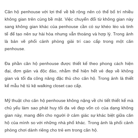
Căn hộ penhouse với lợi thế về bề rộng nên có thể bố trí nhiều
không gian trên cùng bề mặt. Việc chuyển đổi từ không gian này
sang không gian khác của penhouse cần có sự khéo léo và tinh
tế để tạo nên sự hài hòa nhưng vẫn thoáng và hợp lý. Trong ảnh
là bản vẽ phối cảnh phòng giải trí cao cấp trong một căn
penhouse.
Đa phần căn hộ penhouse được thiết kế theo phong cách hiện
đại, đơn giản và độc đáo, nhằm thể hiện hết vẻ đẹp về không
gian và tối đa công năng đặc thù cho căn hộ. Trong ảnh là thiết
kế mẫu hệ tủ kệ walking closet cao cấp.
Mỹ thuật cho căn hộ penhouse không nặng về chi tiết thiết kế mà
chủ yếu làm sao phát huy tối đa vẻ đẹp vốn có của dạng không
gian này, mang đến cho người ở cảm giác sự khác biệt giữa căn
hộ của mình so với những nhà phố khác. Trong ảnh là phối cảnh
phòng chơi dành riêng cho trẻ em trong căn hộ.