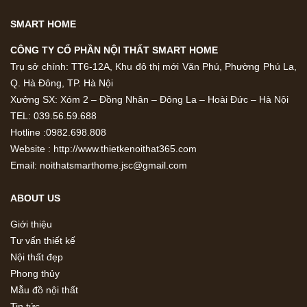
SMART HOME
CÔNG TY CỔ PHẦN NỘI THẤT SMART HOME
Trụ sở chính: TT6-12A, Khu đô thị mới Văn Phú, Phường Phú La,
Q. Hà Đông, TP. Hà Nội
Xưởng SX: Xóm 2 – Đồng Nhân – Đông La – Hoài Đức – Hà Nội
TEL: 039.56.59.688
Hotline :0982.698.808
Website : http://www.thietkenoithat365.com
Email: noithatsmarthome.jsc@gmail.com
ABOUT US
Giới thiệu
Tư vấn thiết kế
Nội thất đẹp
Phong thủy
Mẫu đồ nội thất
Tin tức