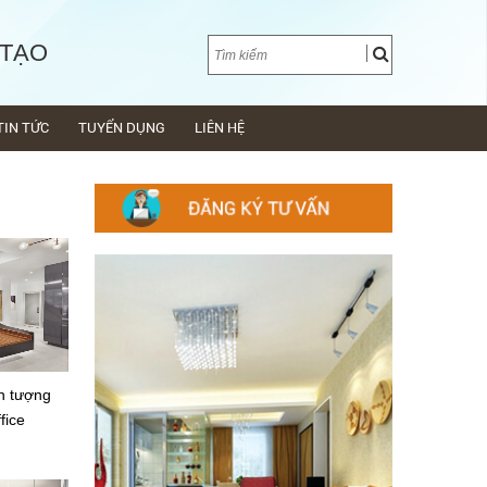
 TẠO
TIN TỨC
TUYỂN DỤNG
LIÊN HỆ
n tượng
fice