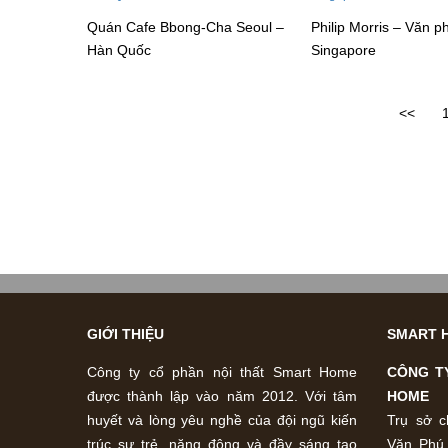
Quán Cafe Bbong-Cha Seoul –
Philip Morris – Văn 
Hàn Quốc
Singapore
<<
GIỚI THIỆU
SMART 
Công ty cổ phần nội thất Smart Home
CÔNG T
được thành lập vào năm 2012. Với tâm
HOME
huyết và lòng yêu nghề của đội ngũ kiến
Trụ sở c
trúc sư trẻ, năng động và đầy sáng tạo
Văn Phú