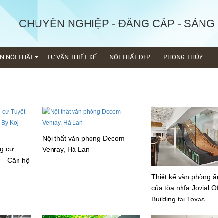
CHUYÊN NGHIỆP - ĐẲNG CẤP - SÁNG
ỆN NỘI THẤT
TƯ VẤN THIẾT KẾ
NỘI THẤT ĐẸP
PHONG THỦY
Nội thất văn phòng Decom –
ng cư
Venray, Hà Lan
i – Căn hộ
Thiết kế văn phòng ấ
của tòa nhfa Jovial Of
Building tại Texas