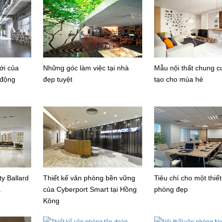
ới của
Những góc làm việc tại nhà
Mẫu nội thất chung c
 động
đẹp tuyệt
tạo cho mùa hè
y Ballard
Thiết kế văn phòng bền vững
Tiêu chí cho một thiế
a
của Cyberport Smart tại Hồng
phòng đẹp
Kông