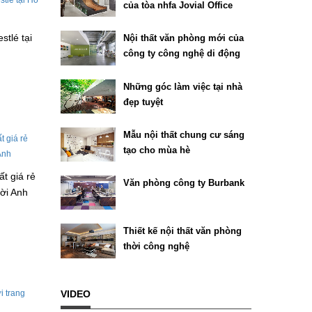
của tòa nhfa Jovial Office
Building tại Texas
stlé tại
Nội thất văn phòng mới của
công ty công nghệ di động
Chartboost
Những góc làm việc tại nhà
đẹp tuyệt
Mẫu nội thất chung cư sáng
tạo cho mùa hè
ất giá rẻ
Văn phòng công ty Burbank
ười Anh
Thiết kế nội thất văn phòng
thời công nghệ
VIDEO