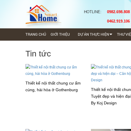
HOTLINE:
0982.698.808
0462.919.106
TRANG CHỦ
GIỚI THIỆU
DỰ ÁN THỰC HIỆN
THƯ VI
Tin tức
Thiết kế nội thất chung cư ấm
Thiết kế nội thất chu
cúng, hài hòa ở Gothenburg
Tuyệt đẹp và hiện đạ
By Koj Design