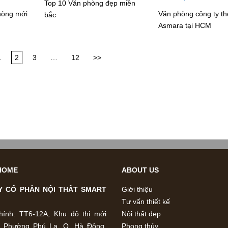
Top 10 Văn phòng đẹp miền
phòng mới
Văn phòng công ty th
bắc
Asmara tại HCM
1
2
3
…
12
>>
HOME
ABOUT US
Y CỔ PHẦN NỘI THẤT SMART
Giới thiệu
Tư vấn thiết kế
hính: TT6-12A, Khu đô thị mới
Nội thất đẹp
, Phường Phú La, Q. Hà Đông,
Phong thủy